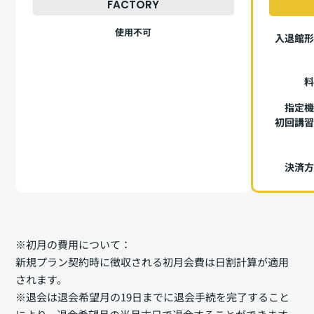
FACTORY
使用不可
入退館
指定
初回講
決済
※初月の費用について：
新規プラン契約時に徴収される初月会費は日割計算が適用
されます。
※退会は退会希望月の19日までに退会手続を完了すること